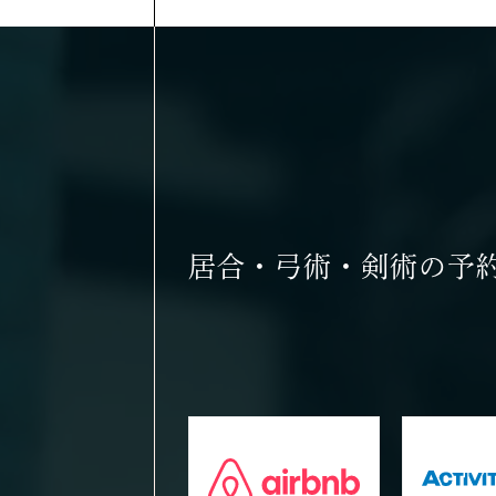
居合・弓術・剣術の
予