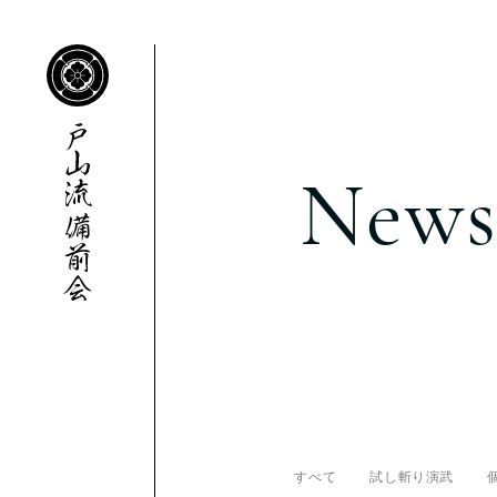
New
すべて
試し斬り演武