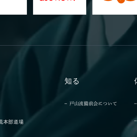
知る
戸山流備前会について
山流本部道場