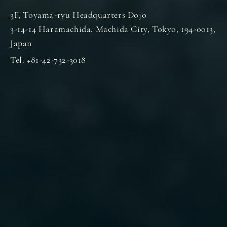
3F, Toyama-ryu Headquarters Dojo
3-14-14 Haramachida, Machida City, Tokyo, 194-0013,
Japan
Tel: +81-42-732-3018