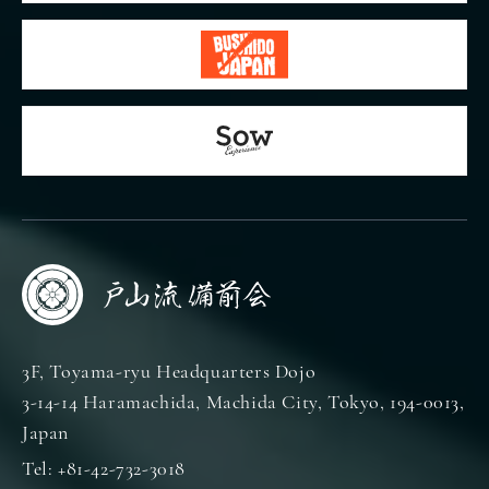
3F, Toyama-ryu Headquarters Dojo
3-14-14 Haramachida, Machida City, Tokyo, 194-0013,
Japan
Tel: +81-42-732-3018